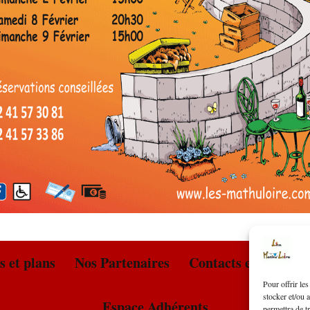
2016 – La Dégringolade
Nos anciennes Pièces
s et plans
Nos Partenaires
Contacts et renseig
Pour offrir le
stocker et/ou 
Espace Adhérents
permettra de t