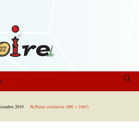
Recherch
s
s
écembre 2019
Pleine résolution (800 × 1065)
s