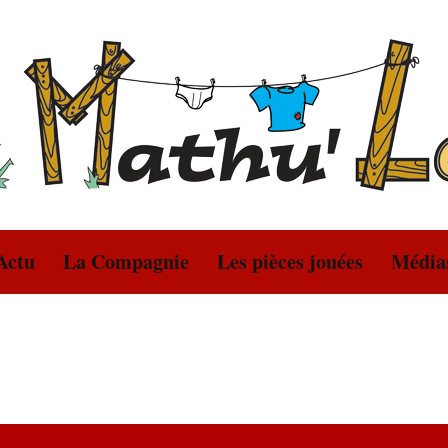
oire
Actu
La Compagnie
Les pièces jouées
Média
oire
L’histoire des Mathu’Loire
2026 – Un gendre idéal
Photo
Le Calendrier des Mathu’Loire
2025 – Pauvre Pêcheur
Vidéo