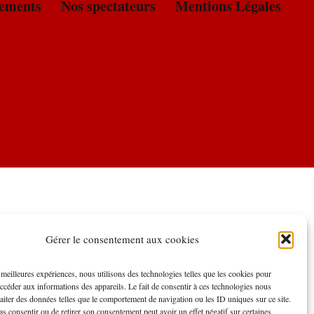
’enquête
sse en parle
nements
Nos spectateurs
Mentions Légales
 muret
plus
Gérer le consentement aux cookies
artes
s meilleures expériences, nous utilisons des technologies telles que les cookies pour
accéder aux informations des appareils. Le fait de consentir à ces technologies nous
raiter des données telles que le comportement de navigation ou les ID uniques sur ce site.
pas consentir ou de retirer son consentement peut avoir un effet négatif sur certaines