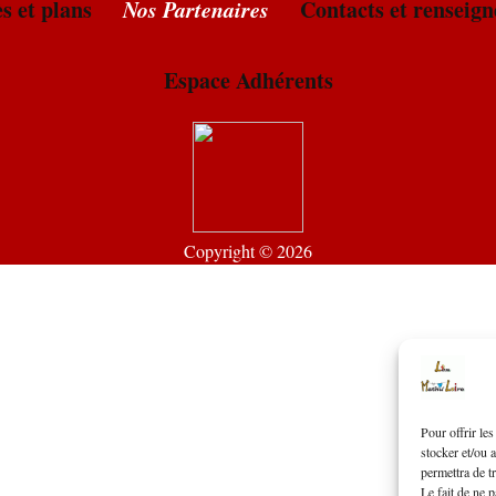
Les Mathu’Loire s’engagent
2024 – Miss Purple mène l
La Pre
s et plans
Nos Partenaires
Contacts et renseig
Rejoindre l’Association
2023 – Pauvre Pêcheur
Espace Adhérents
2022 – Chasse en Enfer
2020 – Il court, Il court le
Copyright © 2026
2019 – Bed & Breakfast
2018 – La Télé ne marche 
2017 – Amour Avarice et C
Pour offrir le
stocker et/ou 
Postales
permettra de t
Le fait de ne 