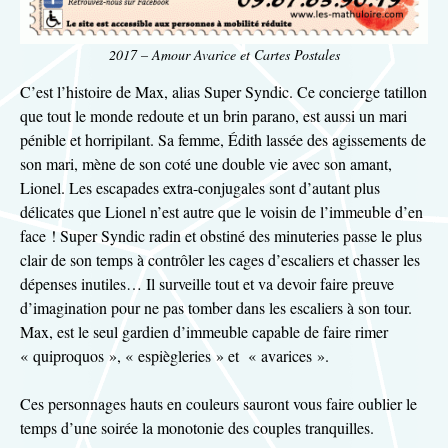
2017 – Amour Avarice et Cartes Postales
C’est l’histoire de Max, alias Super Syndic. Ce concierge tatillon
que tout le monde redoute et un brin parano, est aussi un mari
pénible et horripilant. Sa femme, Édith lassée des agissements de
son mari, mène de son coté une double vie avec son amant,
Lionel. Les escapades extra-conjugales sont d’autant plus
délicates que Lionel n’est autre que le voisin de l’immeuble d’en
face ! Super Syndic radin et obstiné des minuteries passe le plus
clair de son temps à contrôler les cages d’escaliers et chasser les
dépenses inutiles… Il surveille tout et va devoir faire preuve
d’imagination pour ne pas tomber dans les escaliers à son tour.
Max, est le seul gardien d’immeuble capable de faire rimer
« quiproquos », « espiègleries » et « avarices ».
Ces personnages hauts en couleurs sauront vous faire oublier le
temps d’une soirée la monotonie des couples tranquilles.